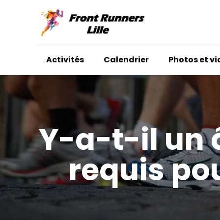
Activités
Calendrier
Photos et v
Y-a-t-il un
requis pou