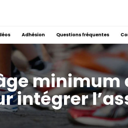
idéos
Adhésion
Questions fréquentes
Co
 âge minimum 
r intégrer l’a