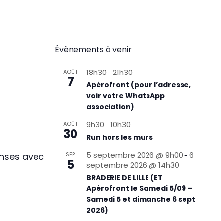
Évènements à venir
18h30
21h30
AOÛT
-
7
Apérofront (pour l’adresse,
voir votre WhatsApp
association)
9h30
10h30
AOÛT
-
30
Run hors les murs
5 septembre 2026 @ 9h00
6
anses avec
SEP
-
5
septembre 2026 @ 14h30
BRADERIE DE LILLE (ET
Apérofront le Samedi 5/09 –
Samedi 5 et dimanche 6 sept
2026)