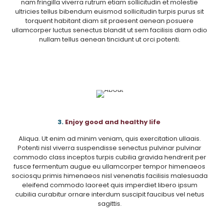
nam fringilla viverra rutrum etiam sollicitudin et molestie
ultricies tellus bibendum euismod sollicitudin turpis purus sit
torquent habitant diam sit praesent aenean posuere
ullamcorper luctus senectus blandit ut sem facilisis diam odio
nullam tellus aenean tincidunt ut orci potenti.
3.
Enjoy good and healthy life
Aliqua. Ut enim ad minim veniam, quis exercitation ullaais.
Potenti nisl viverra suspendisse senectus pulvinar pulvinar
commodo class inceptos turpis cubilia gravida hendrerit per
fusce fermentum augue eu ullamcorper tempor himenaeos
sociosqu primis himenaeos nisl venenatis facilisis malesuada
eleifend commodo laoreet quis imperdiet libero ipsum
cubilia curabitur ornare interdum suscipit faucibus vel netus
sagittis.