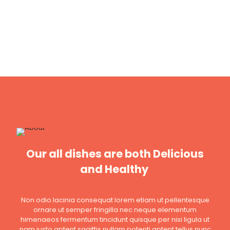
Our all dishes are both Delicious
and Healthy
Non odio lacinia consequat lorem etiam ut pellentesque
ornare ut semper fringilla nec neque elementum
himenaeos fermentum tincidunt quisque per nisi ligula ut
nam justo aptent sagittis nullam potenti aptent tellus nunc